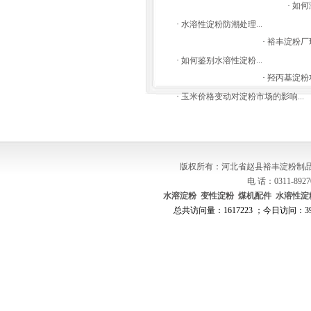
·
如何
·
水溶性淀粉防潮处理...
·
裕丰淀粉厂环
·
如何鉴别水溶性淀粉...
·
羟丙基淀粉功
·
玉米价格变动对淀粉市场的影响...
版权所有：河北省赵县裕丰淀粉制品
电 话：0311-8927
水溶淀粉
变性淀粉
煤机配件
水溶性淀
总共访问量：1617223 ；今日访问：392