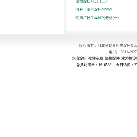
·
变性淀粉知识（二）
·
各种可溶性淀粉的特点
·
淀粉厂粉尘爆炸的分析(一)
版权所有：河北省赵县裕丰淀粉制品
电 话：0311-8927
水溶淀粉
变性淀粉
煤机配件
水溶性淀
总共访问量：1616538 ；今日访问：231