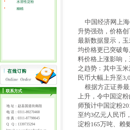
水溶性淀粉
糊精
中国经济网上海6
升势强劲，价格创下
最新数据显示，玉
均价格更已突破每
料价格上涨影响，
之趋势﹔其中玉米淀
民币大幅上升至3,
根据方正证券最
联系方式
上升，令中国淀粉
师预计中国淀粉201
地 址：赵县国道街南段
电 话：0311-89270468
至约3亿元人民币
传 真：0311-87798645
淀粉165万吨、赖
Q Q：1339735294