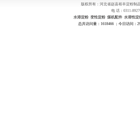
版权所有：河北省赵县裕丰淀粉制品
电 话：0311-8927
水溶淀粉
变性淀粉
煤机配件
水溶性淀
总共访问量：1618466 ；今日访问：291