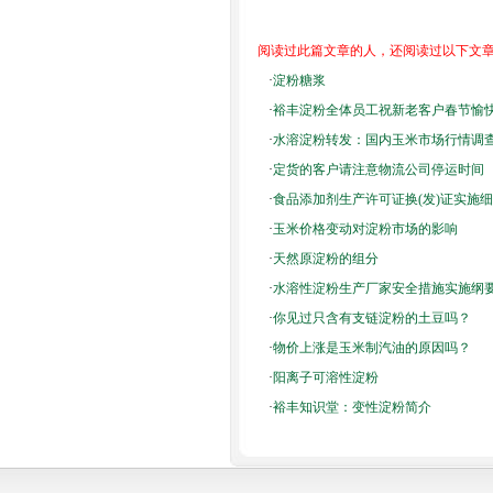
阅读过此篇文章的人，还阅读过以下文
·
淀粉糖浆
·
裕丰淀粉全体员工祝新老客户春节愉
·
水溶淀粉转发：国内玉米市场行情调
·
定货的客户请注意物流公司停运时间
·
食品添加剂生产许可证换(发)证实施
·
玉米价格变动对淀粉市场的影响
·
天然原淀粉的组分
·
水溶性淀粉生产厂家安全措施实施纲
·
你见过只含有支链淀粉的土豆吗？
·
物价上涨是玉米制汽油的原因吗？
·
阳离子可溶性淀粉
·
裕丰知识堂：变性淀粉简介